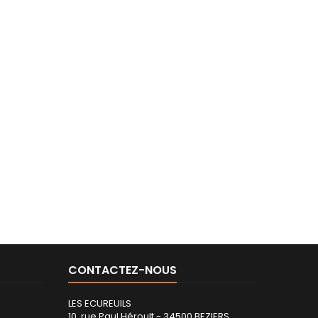
CONTACTEZ-NOUS
LES ECUREUILS
10, rue Paul Héroult - 34500 BEZIERS