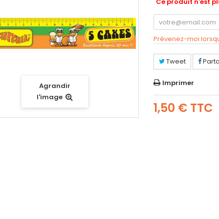
Ce produit n'est p
Prévenez-moi lorsque
Tweet
Part
Imprimer
Agrandir
l'image
1,50 €
TTC